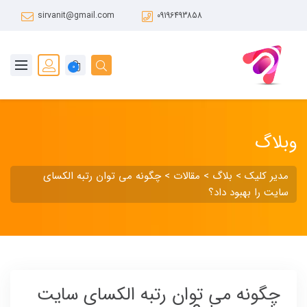
sirvanit@gmail.com
09196493858
0
وبلاگ
مدیر کلیک
>
بلاگ
>
مقالات
>
چگونه می توان رتبه الکسای
سایت را بهبود داد؟
چگونه می توان رتبه الکسای سایت