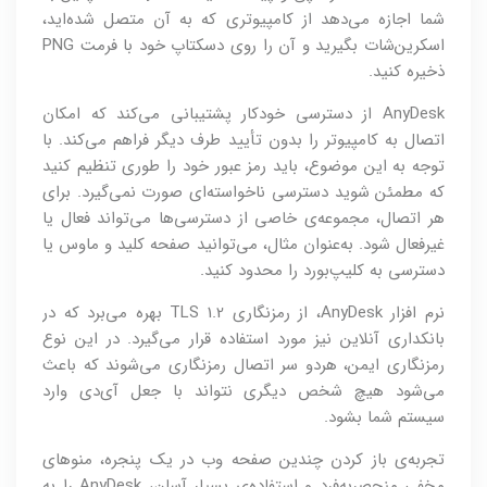
شما اجازه می‌دهد از کامپیوتری که به آن متصل شده‌اید،
اسکرین‌شات بگیرید و آن را روی دسکتاپ خود با فرمت PNG
ذخیره کنید.
AnyDesk از دسترسی خودکار پشتیبانی می‌کند که امکان
اتصال به کامپیوتر را بدون تأیید طرف دیگر فراهم می‌کند. با
توجه به این موضوع، باید رمز عبور خود را طوری تنظیم کنید
که مطمئن شوید دسترسی ناخواسته‌ای صورت نمی‌گیرد. برای
هر اتصال، مجموعه‌ی خاصی از دسترسی‌ها می‌تواند فعال یا
غیرفعال شود. به‌عنوان مثال، می‌توانید صفحه کلید و ماوس یا
دسترسی به کلیپ‌بورد را محدود کنید.
نرم افزار AnyDesk، از رمزنگاری TLS 1.2 بهره می‌برد که در
بانكداری آنلاین نیز مورد استفاده قرار می‌گیرد. در این نوع
رمزنگاری ایمن، هردو سر اتصال رمزنگاری می‌شوند که باعث
می‌شود هیچ شخص دیگری نتواند با جعل آی‌دی وارد
سیستم شما بشود.
تجربه‌ی باز کردن چندین صفحه وب در یک پنجره، منوهای
مخفی منحصربه‌فرد و استفاده‌ی بسیار آسان، AnyDesk را به