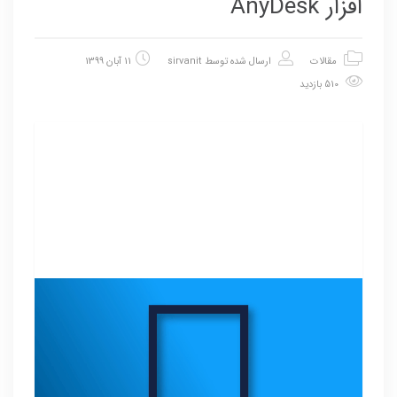
افزار AnyDesk
مقالات
ارسال شده توسط
sirvanit
11 آبان 1399
510 بازدید