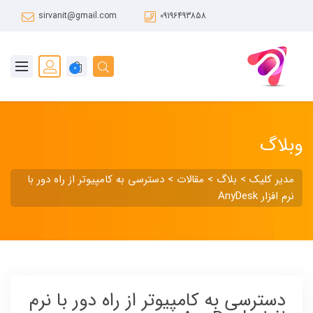
sirvanit@gmail.com
09196493858
0
وبلاگ
مدیر کلیک
>
بلاگ
>
مقالات
>
دسترسی به کامپیوتر از راه دور با
نرم افزار AnyDesk
دسترسی به کامپیوتر از راه دور با نرم