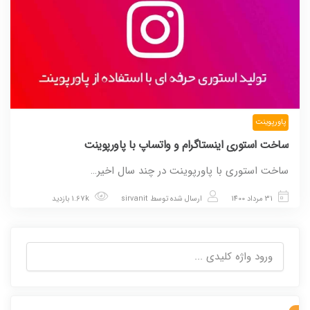
پاورپوینت
ساخت استوری اینستاگرام و واتساپ با پاورپوینت
ساخت استوری با پاورپوینت در چند سال اخیر…
31 مرداد 1400
ارسال شده توسط
sirvanit
1.67k بازدید
جستجو
برای: