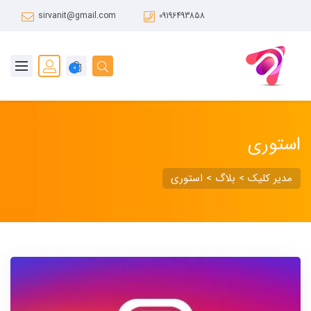
sirvanit@gmail.com
09196493858
0
استوری
مدیر کلیک
>
بلاگ
>
استوری