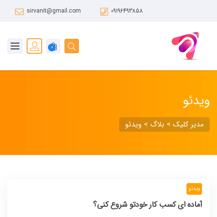
sirvanit@gmail.com
09196493858
0
ویدئو
مدیر کلیک
>
بلاگ
>
ویدئو
ویدئو
آماده ای کسب کار خودتو شروع کنی؟