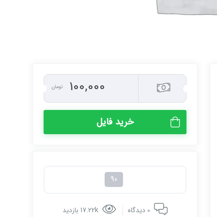
100,000
تومان
خرید فایل
90
0 دیدگاه
17.22k بازدید