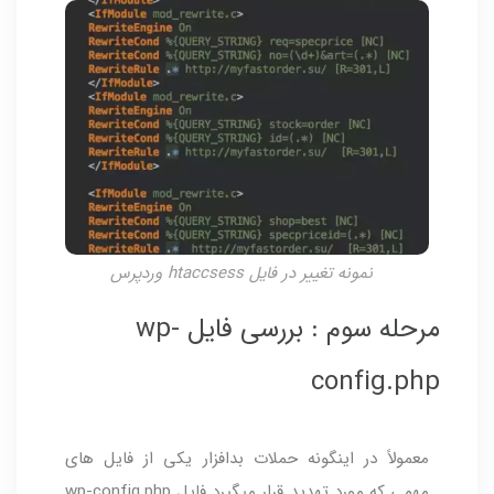
نمونه تغییر در فایل htaccsess وردپرس
مرحله سوم : بررسی فایل wp-
config.php
معمولاً در اینگونه حملات بدافزار یکی از فایل های
مهمی که مورد تهدید قرار میگیرد فایل wp-config.php