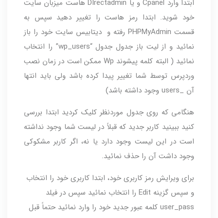
ابتدا وارد Cpanel و یا DIrectadmin هاست میزبان سایت
خود شوید. ابتدا رمز هاست را تغییر دهید سپس به
قسمت PHPMyAdmin رفته و دیتابیس سایت خود را باز
نمائید و از لیت باز جدول جدول “wp_users” را انتخاب
نمائید ( البته کلمه پیشوند Wp ممکن است در زمان نصب
وردپرس توسط شما تغییر پیدا کرده باشد ولی باید انتها
آن _users وجود داشته باشد)
هنگامی که روی جدول موردنظر کلیک کردید ابتدا بررسی
کنید ببینید کاربر جدید که قبلاً در لیست شما وجود نداشته
است در این لیست وجود دارد یا نه، اگر کاربر مشکوکی
وجود داشت آن را حذف نمائید.
برای ویرایش رمز کاربری خود، ابتدا کاربری خود را انتخاب
و سپس گزینه Edit را انتخاب نمائید سپس در فیلد
user_pass کلمه عبور جدید خود را وارد نمائید حتماً قبل