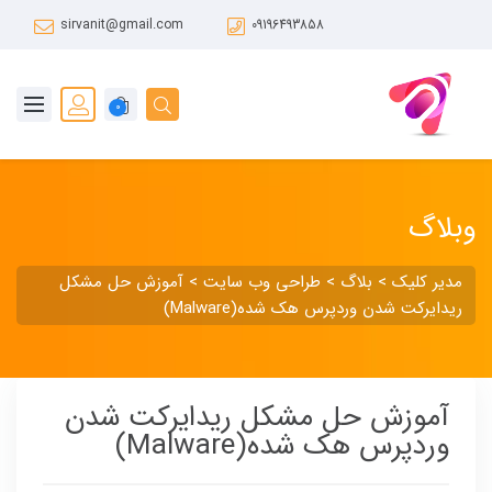
sirvanit@gmail.com
09196493858
0
وبلاگ
مدیر کلیک
>
بلاگ
>
طراحی وب سایت
>
آموزش حل مشکل
ریدایرکت شدن وردپرس هک شده(Malware)
آموزش حل مشکل ریدایرکت شدن
وردپرس هک شده(Malware)