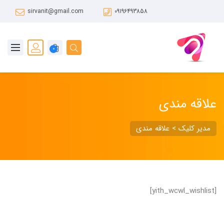
sirvanit@gmail.com
09196493858
0
علاقه مندی
مدیر کلیک
>
علاقه مندی
[yith_wcwl_wishlist]