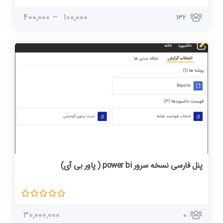
400,000
–
100,000
132
پنل فارسی نسخه سرور power bi ( پاور بی آی)
30,000,000
0